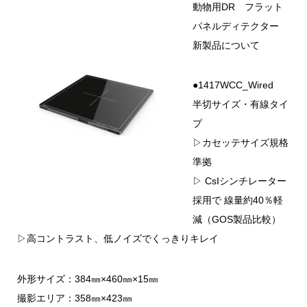
動物用DR フラット
パネルディテクター
新製品について
●1417WCC_Wired
半切サイズ・有線タイ
プ
▷カセッテサイズ規格
準拠
▷ CsIシンチレーター
採用で 線量約40％軽
減（GOS製品比較）
▷高コントラスト、低ノイズでくっきりキレイ
外形サイズ：384㎜×460㎜×15㎜
撮影エリア：358㎜×423㎜